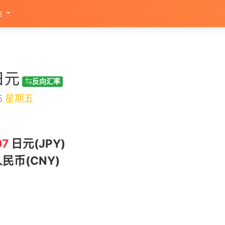
油
日元
反向汇率
5
星期五
07
日元(JPY)
民币(CNY)