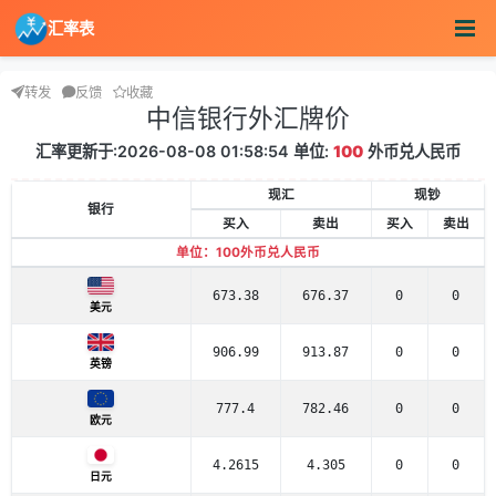
汇率表
转发
反馈
收藏
中信银行外汇牌价
汇率更新于:2026-08-08 01:58:54 单位:
100
外币兑人民币
现汇
现钞
银行
买入
卖出
买入
卖出
单位：100外币兑人民币
673.38
676.37
0
0
美元
906.99
913.87
0
0
英镑
777.4
782.46
0
0
欧元
4.2615
4.305
0
0
日元