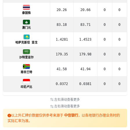
20.26
20.66
0
0
泰国铢
83.18
83.71
0
0
澳门元
1.4281
1.4523
0
0
哈萨克斯坦 坚戈
179.35
179.98
0
0
沙特里亚尔
41.58
41.94
0
0
南非兰特
0.0372
0.0381
0
0
印尼卢比
左右滑动查看更多
左右滑动查看更多
以上外汇牌价数据仅供参考来源于
中信银行
，以各地银行办理业务时的
实际汇率为准。