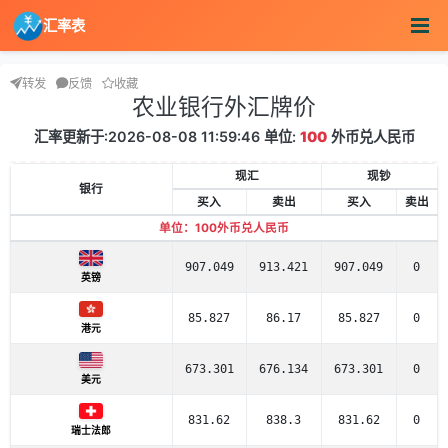
汇率表
转发
反馈
收藏
农业银行外汇牌价
汇率更新于:2026-08-08 11:59:46 单位:
100
外币兑人民币
现汇
现钞
银行
买入
卖出
买入
卖出
单位：100外币兑人民币
907.049
913.421
907.049
0
英镑
85.827
86.17
85.827
0
港元
673.301
676.134
673.301
0
美元
831.62
838.3
831.62
0
瑞士法郎