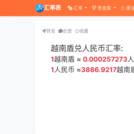
汇率表
汇率
贵金属
原
转发
反馈
收藏
越南盾兑人民币汇率:
1
越南盾 ≈
0.000257273
1
人民币 ≈
3886.9217
越南