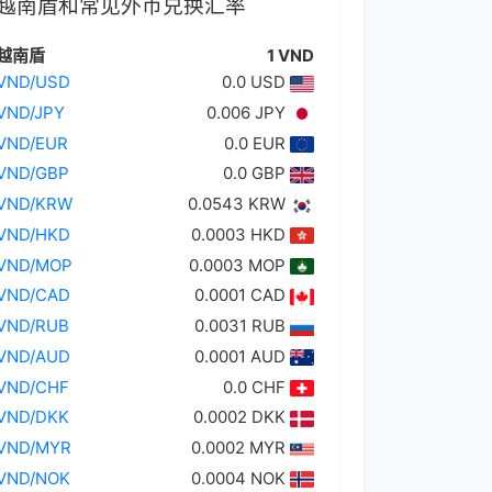
越南盾和常见外币兑换汇率
越南盾
1 VND
VND/USD
0.0 USD
VND/JPY
0.006 JPY
VND/EUR
0.0 EUR
VND/GBP
0.0 GBP
VND/KRW
0.0543 KRW
VND/HKD
0.0003 HKD
VND/MOP
0.0003 MOP
VND/CAD
0.0001 CAD
VND/RUB
0.0031 RUB
VND/AUD
0.0001 AUD
VND/CHF
0.0 CHF
VND/DKK
0.0002 DKK
VND/MYR
0.0002 MYR
VND/NOK
0.0004 NOK