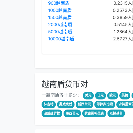
900越南盾
0.2315
1000越南盾
0.2573
1500越南盾
0.3859
2000越南盾
0.5145
5000越南盾
1.2864
10000越南盾
2.5727
越南盾货币对
一越南盾等于多少：
美元
日元
欧元
英镑
林吉特
挪威克朗
新西兰元
菲律宾比索
沙特里亚
波兰兹罗提
墨西哥元
蒙古图格里克
老挝基普