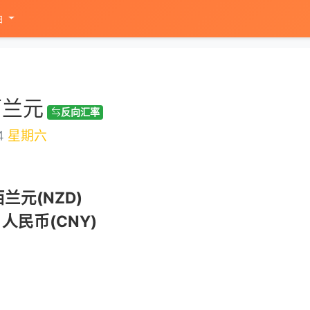
油
西兰元
反向汇率
4
星期六
兰元(NZD)
人民币(CNY)