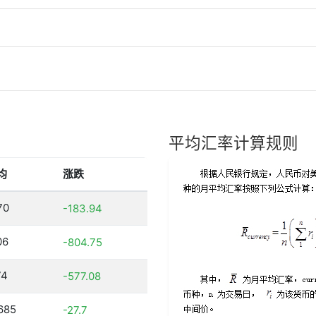
平均汇率计算规则
均
涨跌
70
-183.94
06
-804.75
74
-577.08
685
-27.7