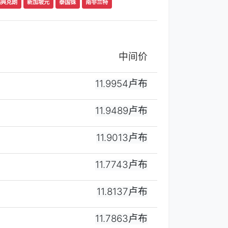
瑞典克朗
新加坡元
泰国铢
南非兰特
中间价
11.9954卢布
11.9489卢布
11.9013卢布
11.7743卢布
11.8137卢布
11.7863卢布