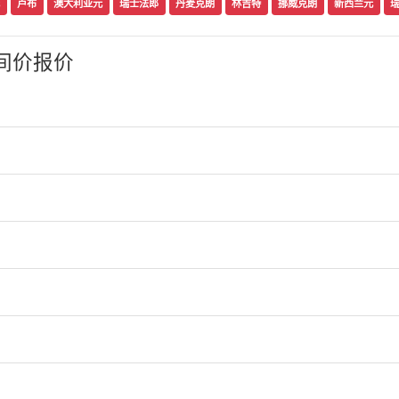
卢布
澳大利亚元
瑞士法郎
丹麦克朗
林吉特
挪威克朗
新西兰元
间价报价