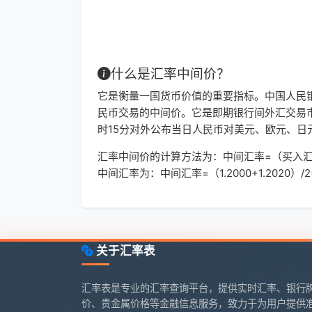
英镑/人民币
9.07
澳元/人民币
4.72
什么是汇率中间价？
新西兰元/人民币
3.91
它是衡量一国货币价值的重要指标。中国人民
民币交易的中间价。它是即期银行间外汇交易市
新加坡元/人民币
5.25
时15分对外公布当日人民币对美元、欧元、日
汇率中间价的计算方法为：中间汇率=（买入汇率+卖
瑞士法郎/人民币
8.37
中间汇率为：中间汇率=（1.2000+1.2020）/2=
加元/人民币
4.80
人民币/澳门元
1.18
关于汇率表
人民币/马来西亚林吉特
0.60
汇率表是专业的汇率查询平台，提供实时汇率、银行
人民币/俄罗斯卢布
11.4
价、贵金属价格等金融信息服务，致力于为用户提供