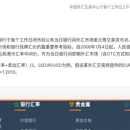
中国外汇交易中心于每个工作日上午
67
105.06
43
-542.7
60
-186.77
银行于每个工作日闭市后公布当日银行间外汇市场美元等交易货币对
场和银行挂牌汇价的最重要参考指标。自2006年1月4日起，人民
51
-247.24
元和港币汇率中间价，作为当日银行间即期外汇市场（含OTC方式
出汇率）/2。以EUR/USD为例，假设某外汇交易商提供的EUR/US
68
-1383.09
1.2010。
57
-400.03
87
37.29
银行汇率
贵金属
110
39.91
牌
中国银行
黄金价格
749
6306.37
准