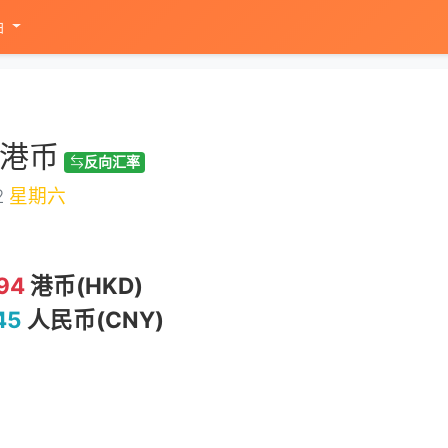
油
少港币
反向汇率
2
星期六
94
港币(HKD)
45
人民币(CNY)