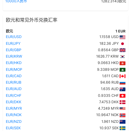
10000人民币
1282.3143欧元
欧元和常见外币兑换汇率
欧元
1 EUR
EUR/USD
1.1558 USD
EUR/JPY
182.36 JPY
EUR/GBP
0.8564 GBP
EUR/KRW
1626.77 KRW
EUR/HKD
9.0663 HKD
EUR/MOP
9.3389 MOP
EUR/CAD
1.611 CAD
EUR/RUB
94.66 RUB
EUR/AUD
1.635 AUD
EUR/CHF
0.9335 CHF
EUR/DKK
7.4753 DKK
EUR/MYR
4.7249 MYR
EUR/NOK
10.9647 NOK
EUR/NZD
1.961 NZD
EUR/SEK
10.937 SEK