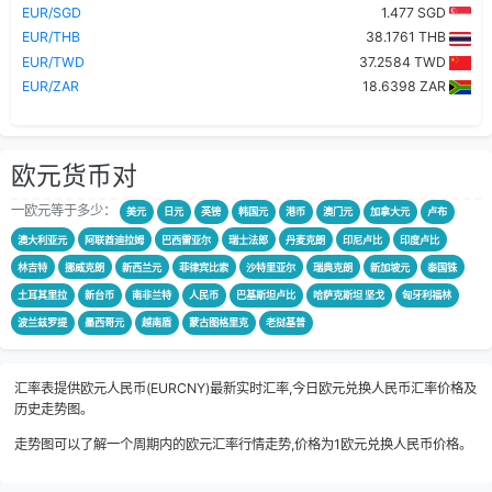
EUR/SGD
1.477 SGD
EUR/THB
38.1761 THB
EUR/TWD
37.2584 TWD
EUR/ZAR
18.6398 ZAR
欧元货币对
一欧元等于多少：
美元
日元
英镑
韩国元
港币
澳门元
加拿大元
卢布
澳大利亚元
阿联酋迪拉姆
巴西雷亚尔
瑞士法郎
丹麦克朗
印尼卢比
印度卢比
林吉特
挪威克朗
新西兰元
菲律宾比索
沙特里亚尔
瑞典克朗
新加坡元
泰国铢
土耳其里拉
新台币
南非兰特
人民币
巴基斯坦卢比
哈萨克斯坦 坚戈
匈牙利福林
波兰兹罗提
墨西哥元
越南盾
蒙古图格里克
老挝基普
汇率表提供欧元人民币(EURCNY)最新实时汇率,今日欧元兑换人民币汇率价格及
历史走势图。
走势图可以了解一个周期内的欧元汇率行情走势,价格为1欧元兑换人民币价格。