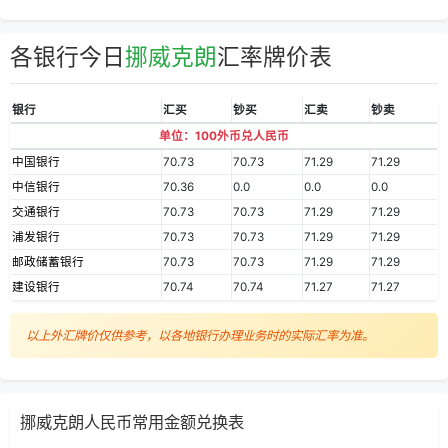
各银行今日
挪威克朗
汇率牌价表
银行
汇买
钞买
汇卖
钞卖
单位：100外币兑人民币
中国银行
70.73
70.73
71.29
71.29
中信银行
70.36
0.0
0.0
0.0
交通银行
70.73
70.73
71.29
71.29
浦发银行
70.73
70.73
71.29
71.29
邮政储蓄银行
70.73
70.73
71.29
71.29
建设银行
70.74
70.74
71.27
71.27
以上外汇牌价仅供参考，以各地银行办理业务时的实际汇率为准。
挪威克朗人民币常用金额兑换表