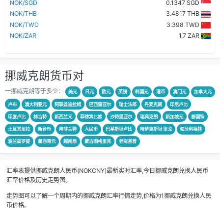
NOK/SGD
0.1347 SGD
NOK/THB
3.4817 THB
NOK/TWD
3.398 TWD
NOK/ZAR
1.7 ZAR
挪威克朗货币对
一挪威克朗等于多少：
美元
日元
欧元
英镑
韩国元
港币
澳门元
加拿大元
卢布
澳大利亚元
阿联酋迪拉姆
巴西雷亚尔
瑞士法郎
丹麦克朗
印尼卢比
印度卢比
林吉特
新西兰元
菲律宾比索
沙特里亚尔
瑞典克朗
新加坡元
泰国铢
土耳其里拉
新台币
南非兰特
人民币
巴基斯坦卢比
哈萨克斯坦 坚戈
匈牙利福林
波兰兹罗提
墨西哥元
越南盾
蒙古图格里克
老挝基普
汇率表提供挪威克朗人民币(NOKCNY)最新实时汇率,今日挪威克朗兑换人民币
汇率价格及历史走势图。
走势图可以了解一个周期内的挪威克朗汇率行情走势,价格为1挪威克朗兑换人民
币价格。