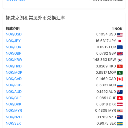
挪威克朗和常见外币兑换汇率
挪威克朗
1 NOK
NOK/USD
0.1054 USD
NOK/JPY
16.6317 JPY
NOK/EUR
0.0912 EUR
NOK/GBP
0.0782 GBP
NOK/KRW
148.363 KRW
NOK/HKD
0.8269 HKD
NOK/MOP
0.8517 MOP
NOK/CAD
0.1469 CAD
NOK/RUB
8.6331 RUB
NOK/AUD
0.1492 AUD
NOK/CHF
0.0851 CHF
NOK/DKK
0.6818 DKK
NOK/MYR
0.4309 MYR
NOK/NZD
0.1789 NZD
NOK/SEK
0.9975 SEK