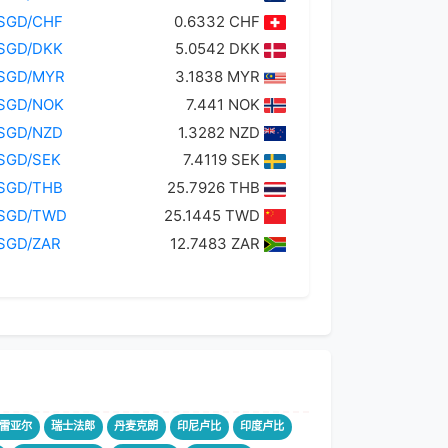
SGD/CHF
0.6332 CHF
SGD/DKK
5.0542 DKK
SGD/MYR
3.1838 MYR
SGD/NOK
7.441 NOK
SGD/NZD
1.3282 NZD
SGD/SEK
7.4119 SEK
SGD/THB
25.7926 THB
SGD/TWD
25.1445 TWD
SGD/ZAR
12.7483 ZAR
雷亚尔
瑞士法郎
丹麦克朗
印尼卢比
印度卢比