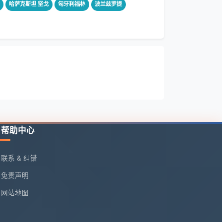
哈萨克斯坦 坚戈
匈牙利福林
波兰兹罗提
帮助中心
联系 & 纠错
免责声明
网站地图