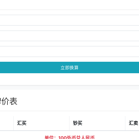
立即换算
牌价表
汇买
钞买
汇卖
单位：100外币兑人民币