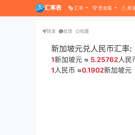
汇率表
汇率
贵金属
原
转发
反馈
收藏
新加坡元兑人民币汇率:
1
新加坡元 ≈
5.25762
人民
1
人民币 ≈
0.1902
新加坡元