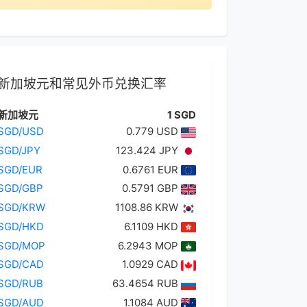
新加坡元和常见外币兑换汇率
新加坡元
1 SGD
SGD/USD
0.779 USD
SGD/JPY
123.424 JPY
SGD/EUR
0.6761 EUR
SGD/GBP
0.5791 GBP
SGD/KRW
1108.86 KRW
SGD/HKD
6.1109 HKD
SGD/MOP
6.2943 MOP
SGD/CAD
1.0929 CAD
SGD/RUB
63.4654 RUB
SGD/AUD
1.1084 AUD