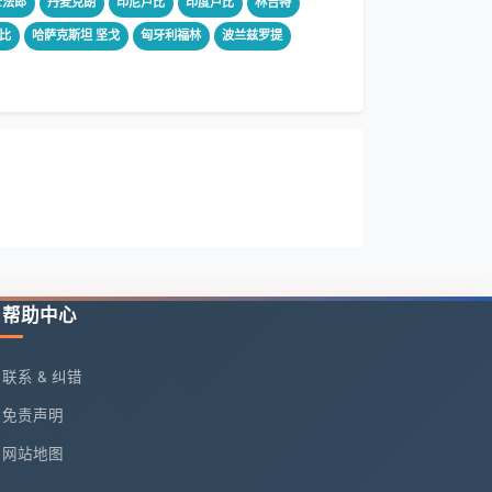
士法郎
丹麦克朗
印尼卢比
印度卢比
林吉特
比
哈萨克斯坦 坚戈
匈牙利福林
波兰兹罗提
帮助中心
联系 & 纠错
免责声明
网站地图