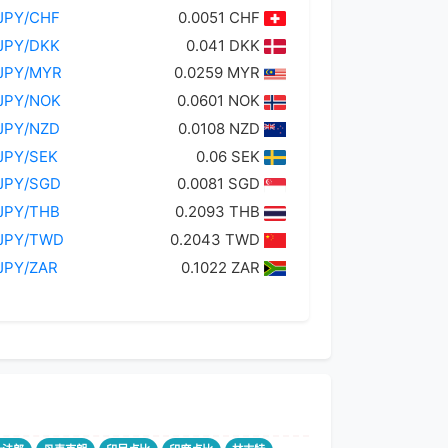
JPY/CHF
0.0051 CHF
JPY/DKK
0.041 DKK
JPY/MYR
0.0259 MYR
JPY/NOK
0.0601 NOK
JPY/NZD
0.0108 NZD
JPY/SEK
0.06 SEK
JPY/SGD
0.0081 SGD
JPY/THB
0.2093 THB
JPY/TWD
0.2043 TWD
JPY/ZAR
0.1022 ZAR