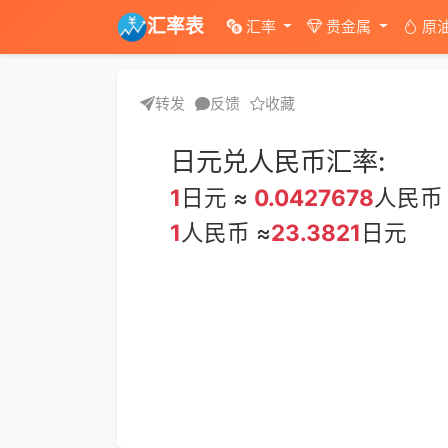
汇率表
汇率
贵金属
原
转发
反馈
收藏
日元兑人民币汇率:
1
日元 ≈
0.0427678
人民币
1
人民币 ≈
23.3821
日元