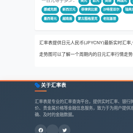
一日元等于多少：
美元
欧元
英镑
韩国元
挪威克朗
新西兰元
菲律宾比索
沙特里亚尔
瑞典
墨西哥元
越南盾
蒙古图格里克
老挝基普
汇率表提供日元人民币(JPYCNY)最新实时汇
走势图可以了解一个周期内的日元汇率行情走势
关于汇率表
汇率表是专业的汇率查询平台，提供实时汇率、银行
价、贵金属价格等金融信息服务，致力于为用户提供
确、及时的金融数据。