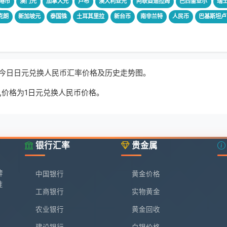
港币
澳门元
加拿大元
卢布
澳大利亚元
阿联酋迪拉姆
巴西雷亚尔
瑞
克朗
新加坡元
泰国铢
土耳其里拉
新台币
南非兰特
人民币
巴基斯坦卢
率,今日日元兑换人民币汇率价格及历史走势图。
,价格为1日元兑换人民币价格。
银行汇率
贵金属
牌
中国银行
黄金价格
准
工商银行
实物黄金
农业银行
黄金回收