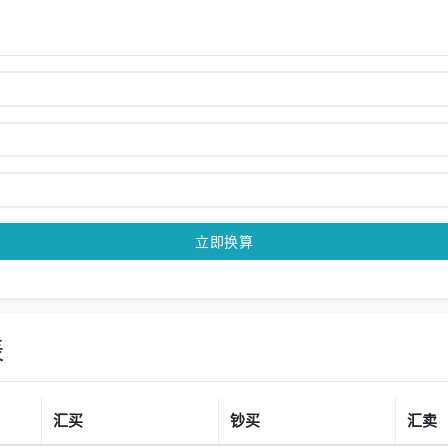
立即换算
表
汇买
钞买
汇卖