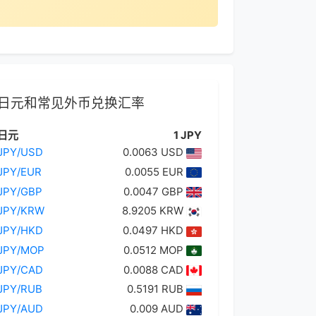
日元和常见外币兑换汇率
日元
1 JPY
JPY/USD
0.0063 USD
JPY/EUR
0.0055 EUR
JPY/GBP
0.0047 GBP
JPY/KRW
8.9205 KRW
JPY/HKD
0.0497 HKD
JPY/MOP
0.0512 MOP
JPY/CAD
0.0088 CAD
JPY/RUB
0.5191 RUB
JPY/AUD
0.009 AUD