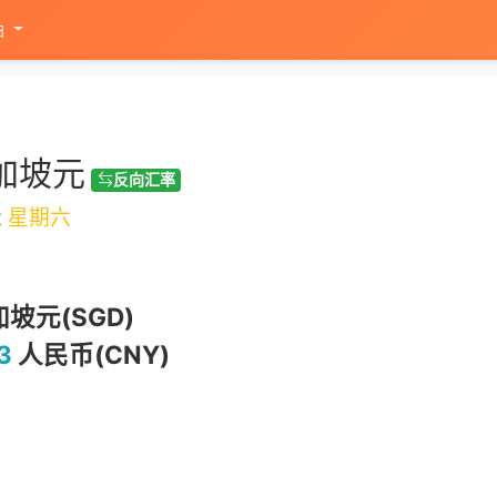
油
加坡元
反向汇率
2
星期六
坡元(SGD)
3
人民币(CNY)