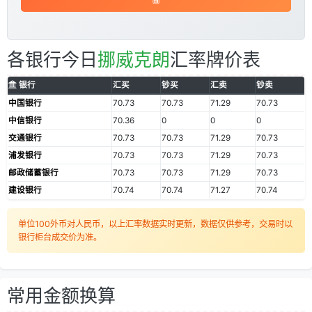
各银行今日
挪威克朗
汇率牌价表
银行
汇买
钞买
汇卖
钞卖
中国银行
70.73
70.73
71.29
70.73
中信银行
70.36
0
0
0
交通银行
70.73
70.73
71.29
70.73
浦发银行
70.73
70.73
71.29
70.73
邮政储蓄银行
70.73
70.73
71.29
70.73
建设银行
70.74
70.74
71.27
70.74
单位100外币对人民币，以上汇率数据实时更新，数据仅供参考，交易时以
银行柜台成交价为准。
常用金额换算