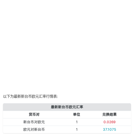
以下为最新新台币欧元汇率行情表:
最新新台币欧元汇率
货币对
单位
兑换结果
新台币对欧元
1
0.0269
欧元对新台币
1
37.1075