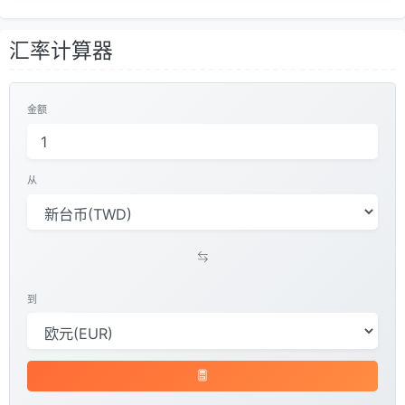
汇率计算器
金额
从
到