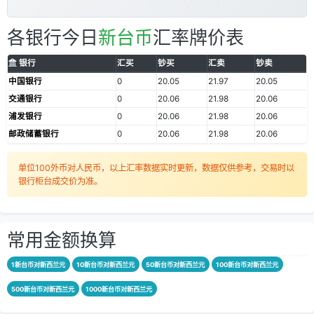
各银行今日
新台币
汇率牌价表
银行
汇买
钞买
汇卖
钞卖
中国银行
0
20.05
21.97
20.05
交通银行
0
20.06
21.98
20.06
浦发银行
0
20.06
21.98
20.06
邮政储蓄银行
0
20.06
21.98
20.06
单位100外币对人民币，以上汇率数据实时更新，数据仅供参考，交易时以
银行柜台成交价为准。
常用金额换算
1新台币对新西兰元
10新台币对新西兰元
50新台币对新西兰元
100新台币对新西兰元
500新台币对新西兰元
1000新台币对新西兰元