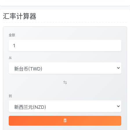
汇率计算器
金额
从
到