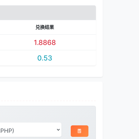
兑换结果
1.8868
0.53