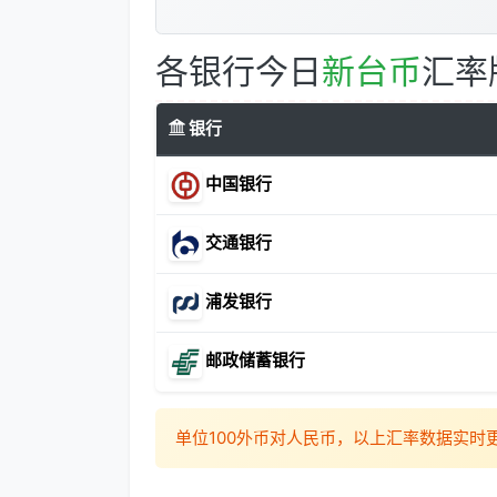
各银行今日
新台币
汇率
银行
中国银行
交通银行
浦发银行
邮政储蓄银行
单位100外币对人民币，以上汇率数据实