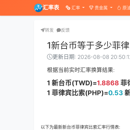
汇率表
汇率
贵金属
原
转发
反馈
1新台币等于多少菲
更新日期: 2026-08-08 20:50:
根据当前实时汇率换算结果:
1 新台币(TWD)=
1.8868
菲律
1 菲律宾比索(PHP)=
0.53
新
以下为最新新台币菲律宾比索汇率行情表: