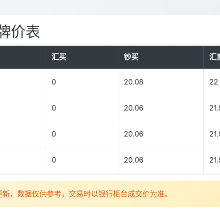
牌价表
汇买
钞买
汇
0
20.08
22
0
20.06
21.
0
20.06
21.
0
20.06
21.
时更新，数据仅供参考，交易时以银行柜台成交价为准。