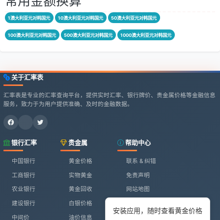
常用金额换算
1澳大利亚元对韩国元
10澳大利亚元对韩国元
50澳大利亚元对韩国元
100澳大利亚元对韩国元
500澳大利亚元对韩国元
1000澳大利亚元对韩国元
关于汇率表
汇率表是专业的汇率查询平台，提供实时汇率、银行牌价、贵金属价格等金融信息
服务，致力于为用户提供准确、及时的金融数据。
银行汇率
贵金属
帮助中心
中国银行
黄金价格
联系 & 纠错
工商银行
实物黄金
免责声明
农业银行
黄金回收
网站地图
建设银行
白银价格
安装应用，随时查看黄金价格
中间价
油价信息