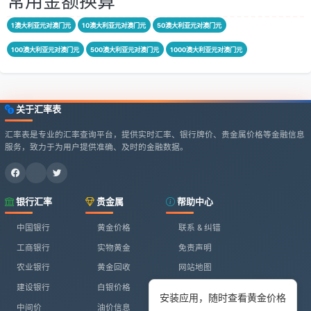
常用金额换算
1澳大利亚元对澳门元
10澳大利亚元对澳门元
50澳大利亚元对澳门元
100澳大利亚元对澳门元
500澳大利亚元对澳门元
1000澳大利亚元对澳门元
关于汇率表
汇率表是专业的汇率查询平台，提供实时汇率、银行牌价、贵金属价格等金融信息
服务，致力于为用户提供准确、及时的金融数据。
银行汇率
贵金属
帮助中心
中国银行
黄金价格
联系 & 纠错
工商银行
实物黄金
免责声明
农业银行
黄金回收
网站地图
建设银行
白银价格
安装应用，随时查看黄金价格
中间价
油价信息