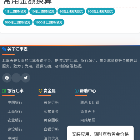
常用金额换算
1瑞士法郎对欧元
10瑞士法郎对欧元
50瑞士法郎对欧元
100瑞士法郎对欧元
500瑞士法郎对欧元
1000瑞士法郎对欧元
关于汇率表
汇率表是专业的汇率查询平台，提供实时汇率、银行牌价、贵金属价格等金融信息
服务，致力于为用户提供准确、及时的金融数据。
银行汇率
贵金属
帮助中心
中国银行
黄金价格
联系 & 纠错
工商银行
实物黄金
免责声明
农业银行
黄金回收
网站地图
建设银行
白银价格
安装应用，随时查看黄金价格
中间价
油价信息