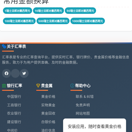
常用金额换算
1瑞士法郎对墨西哥元
10瑞士法郎对墨西哥元
50瑞士法郎对墨西哥元
100瑞士法郎对墨西哥元
500瑞士法郎对墨西哥元
1000瑞士法郎对墨西哥元
关于汇率表
汇率表是专业的汇率查询平台，提供实时汇率、银行牌价、贵金属价格等金融信息
服务，致力于为用户提供准确、及时的金融数据。
银行汇率
贵金属
帮助中心
中国银行
黄金价格
联系 & 纠错
工商银行
实物黄金
免责声明
农业银行
黄金回收
网站地图
建设银行
白银价格
安装应用，随时查看黄金价格
中间价
油价信息