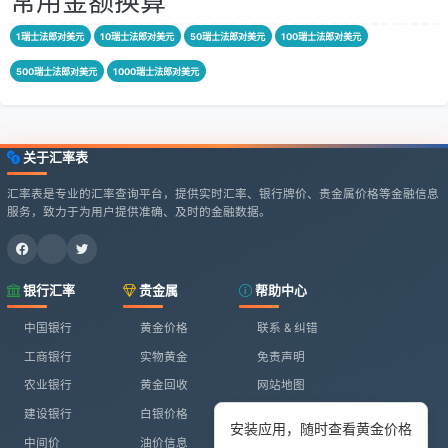
常用金额换算
1瑞士法郎对美元
10瑞士法郎对美元
50瑞士法郎对美元
100瑞士法郎对美元
500瑞士法郎对美元
1000瑞士法郎对美元
关于汇率表
汇率表是专业的汇率查询平台，提供实时汇率、银行牌价、贵金属价格等金融信息
服务，致力于为用户提供准确、及时的金融数据。
银行汇率
贵金属
帮助中心
中国银行
黄金价格
联系 & 纠错
工商银行
实物黄金
免责声明
农业银行
黄金回收
网站地图
建设银行
白银价格
安装应用，随时查看黄金价格
中间价
油价信息