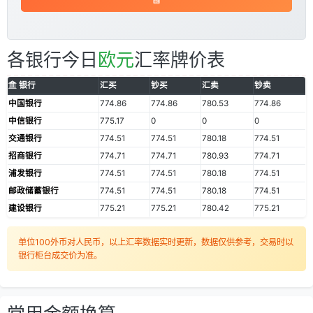
各银行今日
欧元
汇率牌价表
银行
汇买
钞买
汇卖
钞卖
中国银行
774.86
774.86
780.53
774.86
中信银行
775.17
0
0
0
交通银行
774.51
774.51
780.18
774.51
招商银行
774.71
774.71
780.93
774.71
浦发银行
774.51
774.51
780.18
774.51
邮政储蓄银行
774.51
774.51
780.18
774.51
建设银行
775.21
775.21
780.42
775.21
单位100外币对人民币，以上汇率数据实时更新，数据仅供参考，交易时以
银行柜台成交价为准。