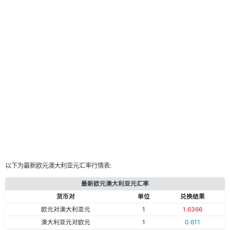
以下为最新欧元澳大利亚元汇率行情表:
最新欧元澳大利亚元汇率
货币对
单位
兑换结果
欧元对澳大利亚元
1
1.6366
澳大利亚元对欧元
1
0.611