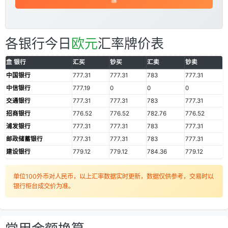
各银行今日
欧元
汇率牌价表
银行
汇买
钞买
汇卖
钞卖
中国银行
777.31
777.31
783
777.31
中信银行
777.19
0
0
0
交通银行
777.31
777.31
783
777.31
招商银行
776.52
776.52
782.76
776.52
浦发银行
777.31
777.31
783
777.31
邮政储蓄银行
777.31
777.31
783
777.31
建设银行
779.12
779.12
784.36
779.12
单位100外币对人民币，以上汇率数据实时更新，数据仅供参考，交易时以
银行柜台成交价为准。