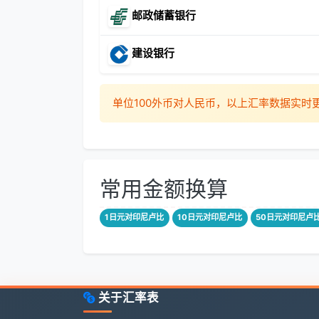
邮政储蓄银行
建设银行
单位100外币对人民币，以上汇率数据实
常用金额换算
1日元对印尼卢比
10日元对印尼卢比
50日元对印尼卢
关于汇率表