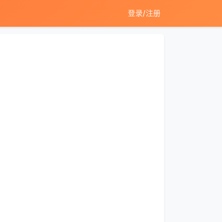
登录/注册