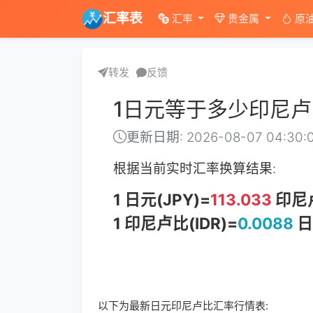
汇率表
汇率
贵金属
原
转发
反馈
1日元等于多少印尼卢
更新日期: 2026-08-07 04:30:
根据当前实时汇率换算结果:
1 日元(JPY)=
113.033
印尼卢
1 印尼卢比(IDR)=
0.0088
日
以下为最新日元印尼卢比汇率行情表: