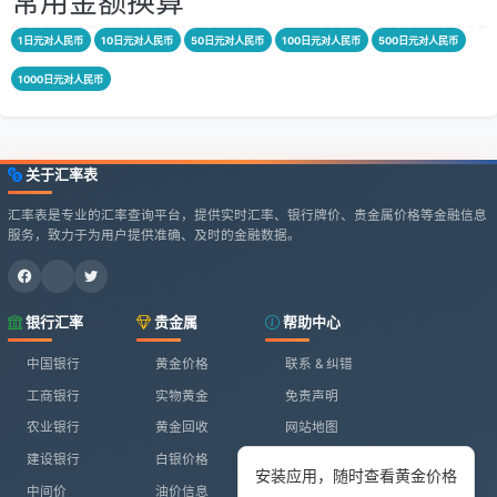
常用金额换算
1日元对人民币
10日元对人民币
50日元对人民币
100日元对人民币
500日元对人民币
1000日元对人民币
关于汇率表
汇率表是专业的汇率查询平台，提供实时汇率、银行牌价、贵金属价格等金融信息
服务，致力于为用户提供准确、及时的金融数据。
银行汇率
贵金属
帮助中心
中国银行
黄金价格
联系 & 纠错
工商银行
实物黄金
免责声明
农业银行
黄金回收
网站地图
建设银行
白银价格
安装应用，随时查看黄金价格
中间价
油价信息