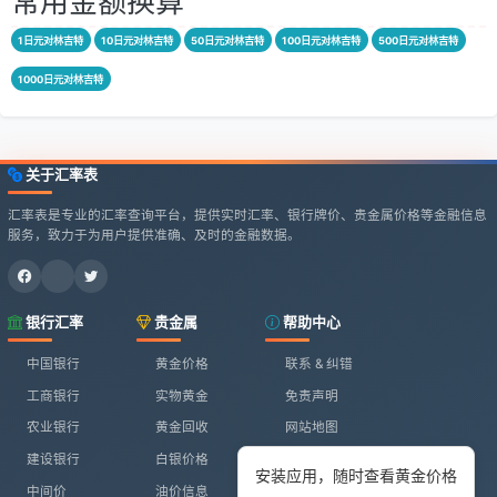
常用金额换算
1日元对林吉特
10日元对林吉特
50日元对林吉特
100日元对林吉特
500日元对林吉特
1000日元对林吉特
关于汇率表
汇率表是专业的汇率查询平台，提供实时汇率、银行牌价、贵金属价格等金融信息
服务，致力于为用户提供准确、及时的金融数据。
银行汇率
贵金属
帮助中心
中国银行
黄金价格
联系 & 纠错
工商银行
实物黄金
免责声明
农业银行
黄金回收
网站地图
建设银行
白银价格
安装应用，随时查看黄金价格
中间价
油价信息