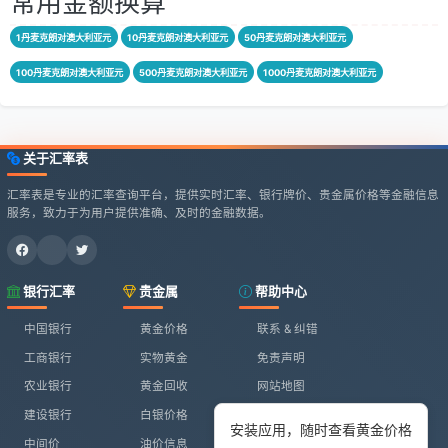
常用金额换算
1丹麦克朗对澳大利亚元
10丹麦克朗对澳大利亚元
50丹麦克朗对澳大利亚元
100丹麦克朗对澳大利亚元
500丹麦克朗对澳大利亚元
1000丹麦克朗对澳大利亚元
关于汇率表
汇率表是专业的汇率查询平台，提供实时汇率、银行牌价、贵金属价格等金融信息
服务，致力于为用户提供准确、及时的金融数据。
银行汇率
贵金属
帮助中心
中国银行
黄金价格
联系 & 纠错
工商银行
实物黄金
免责声明
农业银行
黄金回收
网站地图
建设银行
白银价格
安装应用，随时查看黄金价格
中间价
油价信息