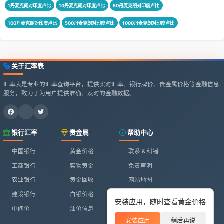
1丹麦克朗对印度卢比
10丹麦克朗对印度卢比
50丹麦克朗对印度卢比
100丹麦克朗对印度卢比
500丹麦克朗对印度卢比
1000丹麦克朗对印度卢比
关于汇率表
汇率表是专业的汇率查询平台，提供实时汇率、银行牌价、贵金属价格等金融信息
服务，致力于为用户提供准确、及时的金融数据。
银行汇率
贵金属
帮助中心
中国银行
黄金价格
联系 & 纠错
工商银行
实物黄金
免责声明
农业银行
黄金回收
网站地图
建设银行
白银价格
安装应用，随时查看黄金价格
中间价
油价信息
安装应用
稍后再说