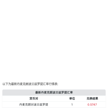
以下为最新丹麦克朗波兰兹罗提汇率行情表:
最新丹麦克朗波兰兹罗提汇率
货币对
单位
兑换结果
丹麦克朗对波兰兹罗提
1
0.5747