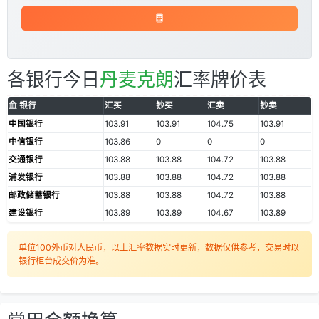
各银行今日
丹麦克朗
汇率牌价表
银行
汇买
钞买
汇卖
钞卖
中国银行
103.91
103.91
104.75
103.91
中信银行
103.86
0
0
0
交通银行
103.88
103.88
104.72
103.88
浦发银行
103.88
103.88
104.72
103.88
邮政储蓄银行
103.88
103.88
104.72
103.88
建设银行
103.89
103.89
104.67
103.89
单位100外币对人民币，以上汇率数据实时更新，数据仅供参考，交易时以
银行柜台成交价为准。