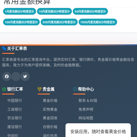
常用金额换算
1丹麦克朗对沙特里亚尔
10丹麦克朗对沙特里亚尔
50丹麦克朗对沙特里亚尔
100丹麦克朗对沙特里亚尔
500丹麦克朗对沙特里亚尔
1000丹麦克朗对沙特里亚尔
关于汇率表
汇率表是专业的汇率查询平台，提供实时汇率、银行牌价、贵金属价格等金融信息
服务，致力于为用户提供准确、及时的金融数据。
银行汇率
贵金属
帮助中心
中国银行
黄金价格
联系 & 纠错
工商银行
实物黄金
免责声明
农业银行
黄金回收
网站地图
建设银行
白银价格
安装应用，随时查看黄金价格
中间价
油价信息