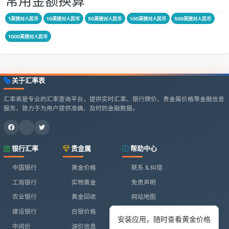
常用金额换算
1英镑对人民币
10英镑对人民币
50英镑对人民币
100英镑对人民币
500英镑对人民币
1000英镑对人民币
关于汇率表
汇率表是专业的汇率查询平台，提供实时汇率、银行牌价、贵金属价格等金融信息
服务，致力于为用户提供准确、及时的金融数据。
银行汇率
贵金属
帮助中心
中国银行
黄金价格
联系 & 纠错
工商银行
实物黄金
免责声明
农业银行
黄金回收
网站地图
建设银行
白银价格
安装应用，随时查看黄金价格
中间价
油价信息