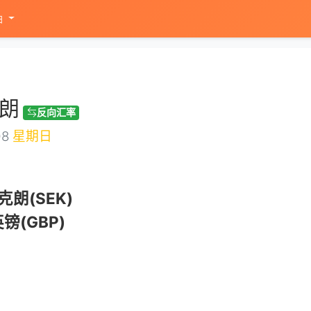
油
朗
反向汇率
08
星期日
朗(SEK)
镑(GBP)