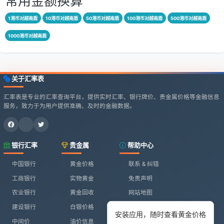
常用金额换算
1港币对越南盾
10港币对越南盾
50港币对越南盾
100港币对越南盾
500港币对越南盾
1000港币对越南盾
关于汇率表
汇率表是专业的汇率查询平台，提供实时汇率、银行牌价、贵金属价格等金融信息
服务，致力于为用户提供准确、及时的金融数据。
银行汇率
贵金属
帮助中心
中国银行
黄金价格
联系 & 纠错
工商银行
实物黄金
免责声明
农业银行
黄金回收
网站地图
建设银行
白银价格
安装应用，随时查看黄金价格
中间价
油价信息