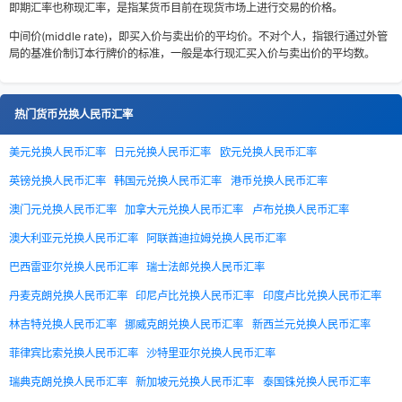
即期汇率也称现汇率，是指某货币目前在现货市场上进行交易的价格。
中间价(middle rate)，即买入价与卖出价的平均价。不对个人，指银行通过外管
局的基准价制订本行牌价的标准，一般是本行现汇买入价与卖出价的平均数。
热门货币兑换人民币汇率
美元兑换人民币汇率
日元兑换人民币汇率
欧元兑换人民币汇率
英镑兑换人民币汇率
韩国元兑换人民币汇率
港币兑换人民币汇率
澳门元兑换人民币汇率
加拿大元兑换人民币汇率
卢布兑换人民币汇率
澳大利亚元兑换人民币汇率
阿联酋迪拉姆兑换人民币汇率
巴西雷亚尔兑换人民币汇率
瑞士法郎兑换人民币汇率
丹麦克朗兑换人民币汇率
印尼卢比兑换人民币汇率
印度卢比兑换人民币汇率
林吉特兑换人民币汇率
挪威克朗兑换人民币汇率
新西兰元兑换人民币汇率
菲律宾比索兑换人民币汇率
沙特里亚尔兑换人民币汇率
瑞典克朗兑换人民币汇率
新加坡元兑换人民币汇率
泰国铢兑换人民币汇率