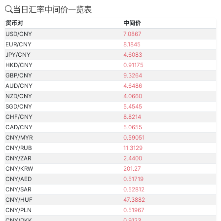
当日汇率中间价一览表
货币对
中间价
USD/CNY
7.0867
EUR/CNY
8.1845
JPY/CNY
4.6083
HKD/CNY
0.91175
GBP/CNY
9.3264
AUD/CNY
4.6486
NZD/CNY
4.0660
SGD/CNY
5.4545
CHF/CNY
8.8214
CAD/CNY
5.0655
CNY/MYR
0.59051
CNY/RUB
11.3129
CNY/ZAR
2.4400
CNY/KRW
201.27
CNY/AED
0.51719
CNY/SAR
0.52812
CNY/HUF
47.3882
CNY/PLN
0.51967
CNY/DKK
0.9123