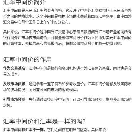
汇率中间价简介
汇率中间价是人民币汇率的参考价格，它反映了中国外汇交易市场上人民币与外
币之间的兑换比率。这个中间价是根据市场供求关系和国际汇率水平，由中国外
汇交易中心每个工作日上午9时15分公布。
具体来说，汇率中间价是中国外汇交易中心于每日银行间外汇市场开盘前向所有
银行间外汇市场做市商询价，并将全部做市商报价作为人民币对美元汇率中间价
的计算样本，去掉最高和最低报价后，将剩余做市商报价加权平均得到的。
汇率中间价的作用
作为交易基准
：汇率中间价是银行和金融机构进行外汇交易的基准，同时也是交
易的成本。
反映市场供求
：通过参考一篮子货币和参考收盘价，汇率中间价能够反映国际市
场的波动情况，同时兼顾国内市场的客观现实。
引导市场预期
：央行通过调整汇率中间价，可以引导市场预期，影响外汇市场的
走势。
汇率中间价和汇率是一样的吗？
汇率中间价和汇率
不一样
，它们之间存在明显的区别。具体来说：