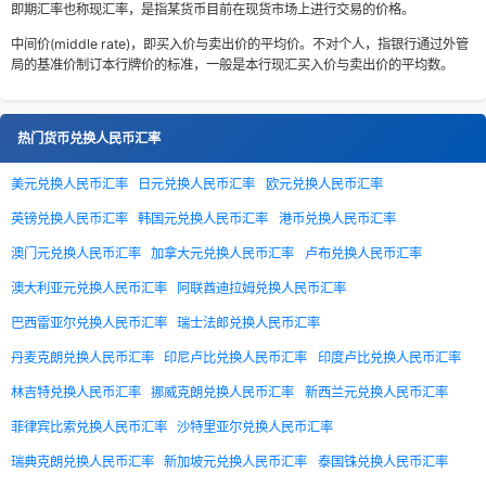
即期汇率也称现汇率，是指某货币目前在现货市场上进行交易的价格。
中间价(middle rate)，即买入价与卖出价的平均价。不对个人，指银行通过外管
局的基准价制订本行牌价的标准，一般是本行现汇买入价与卖出价的平均数。
热门货币兑换人民币汇率
美元兑换人民币汇率
日元兑换人民币汇率
欧元兑换人民币汇率
英镑兑换人民币汇率
韩国元兑换人民币汇率
港币兑换人民币汇率
澳门元兑换人民币汇率
加拿大元兑换人民币汇率
卢布兑换人民币汇率
澳大利亚元兑换人民币汇率
阿联酋迪拉姆兑换人民币汇率
巴西雷亚尔兑换人民币汇率
瑞士法郎兑换人民币汇率
丹麦克朗兑换人民币汇率
印尼卢比兑换人民币汇率
印度卢比兑换人民币汇率
林吉特兑换人民币汇率
挪威克朗兑换人民币汇率
新西兰元兑换人民币汇率
菲律宾比索兑换人民币汇率
沙特里亚尔兑换人民币汇率
瑞典克朗兑换人民币汇率
新加坡元兑换人民币汇率
泰国铢兑换人民币汇率