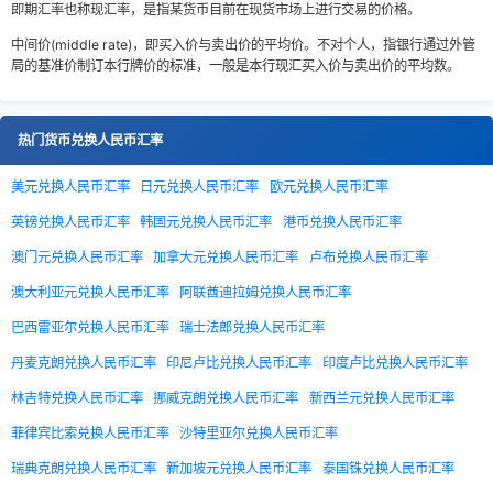
即期汇率也称现汇率，是指某货币目前在现货市场上进行交易的价格。
中间价(middle rate)，即买入价与卖出价的平均价。不对个人，指银行通过外管
局的基准价制订本行牌价的标准，一般是本行现汇买入价与卖出价的平均数。
热门货币兑换人民币汇率
美元兑换人民币汇率
日元兑换人民币汇率
欧元兑换人民币汇率
英镑兑换人民币汇率
韩国元兑换人民币汇率
港币兑换人民币汇率
澳门元兑换人民币汇率
加拿大元兑换人民币汇率
卢布兑换人民币汇率
澳大利亚元兑换人民币汇率
阿联酋迪拉姆兑换人民币汇率
巴西雷亚尔兑换人民币汇率
瑞士法郎兑换人民币汇率
丹麦克朗兑换人民币汇率
印尼卢比兑换人民币汇率
印度卢比兑换人民币汇率
林吉特兑换人民币汇率
挪威克朗兑换人民币汇率
新西兰元兑换人民币汇率
菲律宾比索兑换人民币汇率
沙特里亚尔兑换人民币汇率
瑞典克朗兑换人民币汇率
新加坡元兑换人民币汇率
泰国铢兑换人民币汇率