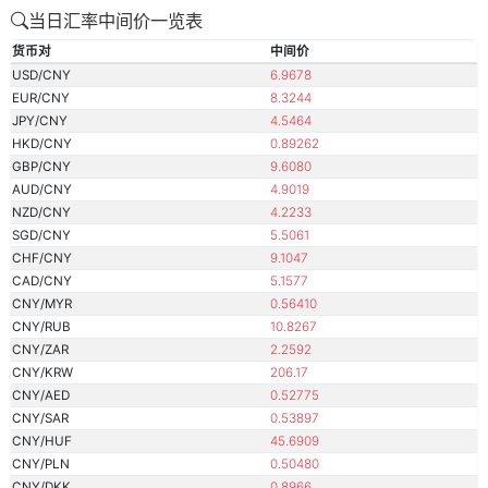
当日汇率中间价一览表
货币对
中间价
USD/CNY
6.9678
EUR/CNY
8.3244
JPY/CNY
4.5464
HKD/CNY
0.89262
GBP/CNY
9.6080
AUD/CNY
4.9019
NZD/CNY
4.2233
SGD/CNY
5.5061
CHF/CNY
9.1047
CAD/CNY
5.1577
CNY/MYR
0.56410
CNY/RUB
10.8267
CNY/ZAR
2.2592
CNY/KRW
206.17
CNY/AED
0.52775
CNY/SAR
0.53897
CNY/HUF
45.6909
CNY/PLN
0.50480
CNY/DKK
0.8966