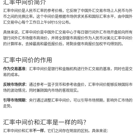
汇率中间价简介
汇率中间价是人民币汇率的参考价格，它反映了中国外汇交易市场上人民币与外
币之间的兑换比率。这个中间价是根据市场供求关系和国际汇率水平，由中国外
汇交易中心每个工作日上午9时15分公布。
具体来说，汇率中间价是中国外汇交易中心于每日银行间外汇市场开盘前向所有
银行间外汇市场做市商询价，并将全部做市商报价作为人民币对美元汇率中间价
的计算样本，去掉最高和最低报价后，将剩余做市商报价加权平均得到的。
汇率中间价的作用
作为交易基准
：汇率中间价是银行和金融机构进行外汇交易的基准，同时也是交
易的成本。
反映市场供求
：通过参考一篮子货币和参考收盘价，汇率中间价能够反映国际市
场的波动情况，同时兼顾国内市场的客观现实。
引导市场预期
：央行通过调整汇率中间价，可以引导市场预期，影响外汇市场的
走势。
汇率中间价和汇率是一样的吗？
汇率中间价和汇率
不一样
，它们之间存在明显的区别。具体来说：