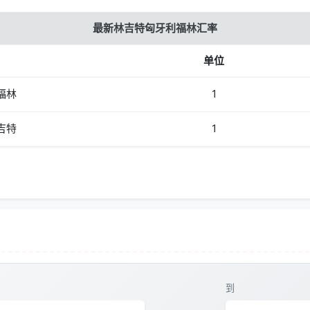
最新林吉特匈牙利福林汇率
单位
福林
1
吉特
1
到