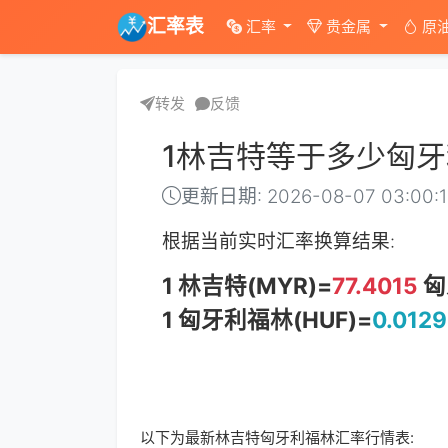
汇率表
汇率
贵金属
原
转发
反馈
1林吉特等于多少匈
更新日期: 2026-08-07 03:00:
根据当前实时汇率换算结果:
1 林吉特(MYR)=
77.4015
匈
1 匈牙利福林(HUF)=
0.0129
以下为最新林吉特匈牙利福林汇率行情表: