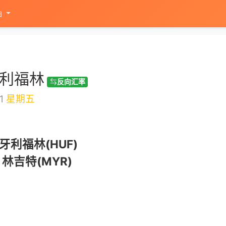
油
牙利福林
反向汇率
11
星期五
牙利福林(HUF)
林吉特(MYR)