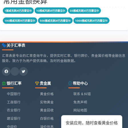
常用金额换算
1挪威克朗对巴西雷亚尔
10挪威克朗对巴西雷亚尔
50挪威克朗对巴西雷亚尔
100挪威克朗对巴西雷亚尔
500挪威克朗对巴西雷亚尔
1000挪威克朗对巴西雷亚尔
关于汇率表
汇率表是专业的汇率查询平台，提供实时汇率、银行牌价、贵金属价格等金融信息
服务，致力于为用户提供准确、及时的金融数据。
银行汇率
贵金属
帮助中心
中国银行
黄金价格
联系 & 纠错
工商银行
实物黄金
免责声明
农业银行
黄金回收
网站地图
建设银行
白银价格
安装应用，随时查看黄金价格
中间价
油价信息