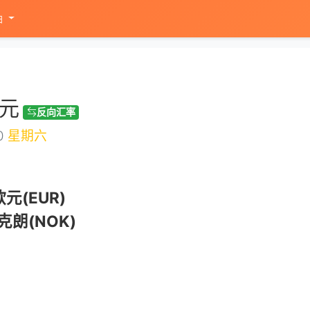
油
元
反向汇率
0
星期六
元(EUR)
朗(NOK)