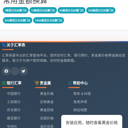
常用金额换算
1新西兰元对澳门元
10新西兰元对澳门元
50新西兰元对澳门元
100新西兰元对澳门元
500新西兰元对澳门元
1000新西兰元对澳门元
关于汇率表
汇率表是专业的汇率查询平台，提供实时汇率、银行牌价、贵金属价格等金融信息
服务，致力于为用户提供准确、及时的金融数据。
银行汇率
贵金属
帮助中心
中国银行
黄金价格
联系 & 纠错
工商银行
实物黄金
免责声明
农业银行
黄金回收
网站地图
建设银行
白银价格
安装应用，随时查看黄金价格
中间价
油价信息