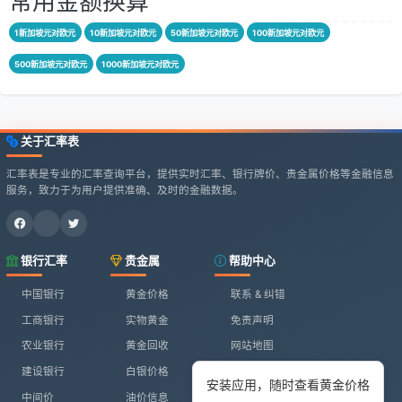
常用金额换算
1新加坡元对欧元
10新加坡元对欧元
50新加坡元对欧元
100新加坡元对欧元
500新加坡元对欧元
1000新加坡元对欧元
关于汇率表
汇率表是专业的汇率查询平台，提供实时汇率、银行牌价、贵金属价格等金融信息
服务，致力于为用户提供准确、及时的金融数据。
银行汇率
贵金属
帮助中心
中国银行
黄金价格
联系 & 纠错
工商银行
实物黄金
免责声明
农业银行
黄金回收
网站地图
建设银行
白银价格
安装应用，随时查看黄金价格
中间价
油价信息