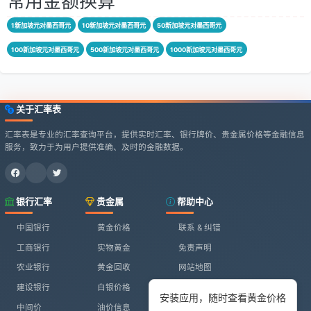
常用金额换算
1新加坡元对墨西哥元
10新加坡元对墨西哥元
50新加坡元对墨西哥元
100新加坡元对墨西哥元
500新加坡元对墨西哥元
1000新加坡元对墨西哥元
关于汇率表
汇率表是专业的汇率查询平台，提供实时汇率、银行牌价、贵金属价格等金融信息
服务，致力于为用户提供准确、及时的金融数据。
银行汇率
贵金属
帮助中心
中国银行
黄金价格
联系 & 纠错
工商银行
实物黄金
免责声明
农业银行
黄金回收
网站地图
建设银行
白银价格
安装应用，随时查看黄金价格
中间价
油价信息