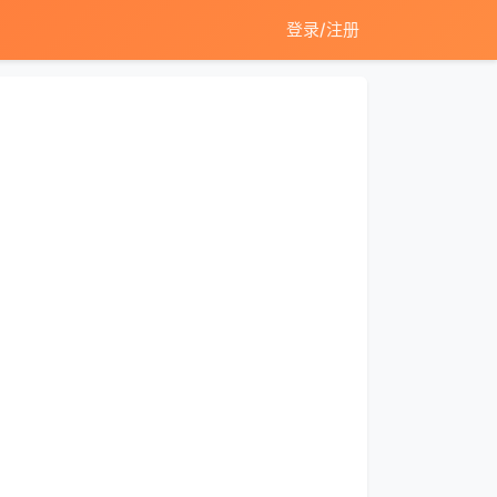
登录/注册