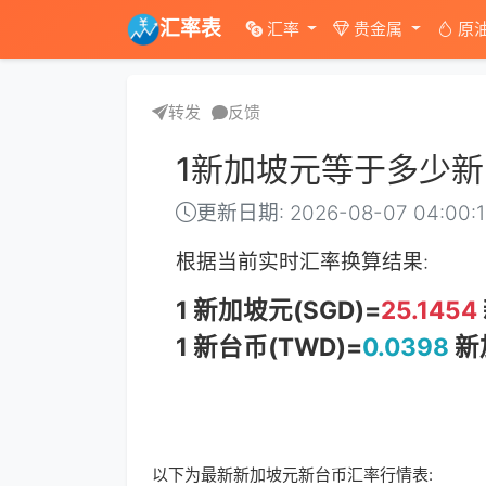
汇率表
汇率
贵金属
原
转发
反馈
1新加坡元等于多少
更新日期: 2026-08-07 04:00:
根据当前实时汇率换算结果:
1 新加坡元(SGD)=
25.1454
1 新台币(TWD)=
0.0398
新
以下为最新新加坡元新台币汇率行情表: