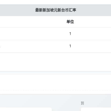
最新新加坡元新台币汇率
单位
币
1
元
1
到