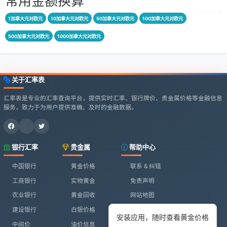
常用金额换算
1加拿大元对欧元
10加拿大元对欧元
50加拿大元对欧元
100加拿大元对欧元
500加拿大元对欧元
1000加拿大元对欧元
关于汇率表
汇率表是专业的汇率查询平台，提供实时汇率、银行牌价、贵金属价格等金融信息
服务，致力于为用户提供准确、及时的金融数据。
银行汇率
贵金属
帮助中心
中国银行
黄金价格
联系 & 纠错
工商银行
实物黄金
免责声明
农业银行
黄金回收
网站地图
建设银行
白银价格
安装应用，随时查看黄金价格
中间价
油价信息