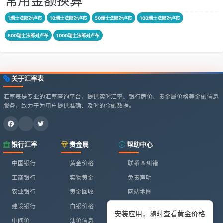
常用金额换算
1瑞士法郎对卢布
10瑞士法郎对卢布
50瑞士法郎对卢布
100瑞士法郎对卢布
500瑞士法郎对卢布
1000瑞士法郎对卢布
关于汇率表
汇率表是专业的汇率查询平台，提供实时汇率、银行牌价、贵金属价格等金融信息
服务，致力于为用户提供准确、及时的金融数据。
银行汇率
贵金属
帮助中心
中国银行
黄金价格
联系 & 纠错
工商银行
实物黄金
免责声明
农业银行
黄金回收
网站地图
建设银行
白银价格
安装应用，随时查看黄金价格
中间价
油价信息