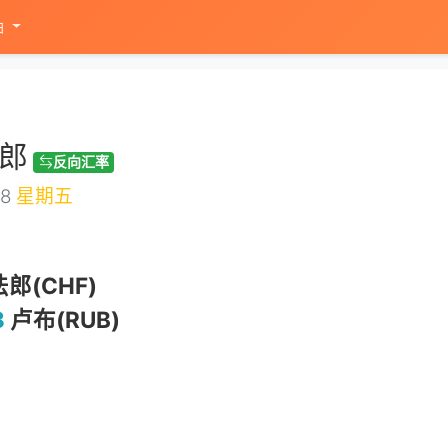
油
郎
反向汇率
08
星期五
郎(CHF)
8
卢布(RUB)