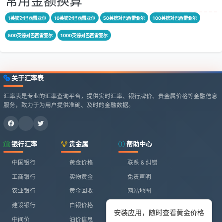
常用金额换算
1英镑对巴西雷亚尔
10英镑对巴西雷亚尔
50英镑对巴西雷亚尔
100英镑对巴西雷亚尔
500英镑对巴西雷亚尔
1000英镑对巴西雷亚尔
关于汇率表
汇率表是专业的汇率查询平台，提供实时汇率、银行牌价、贵金属价格等金融信息
服务，致力于为用户提供准确、及时的金融数据。
银行汇率
贵金属
帮助中心
中国银行
黄金价格
联系 & 纠错
工商银行
实物黄金
免责声明
农业银行
黄金回收
网站地图
建设银行
白银价格
安装应用，随时查看黄金价格
中间价
油价信息