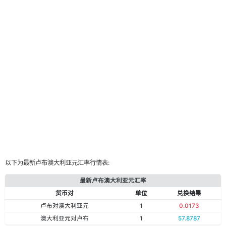
以下为最新卢布澳大利亚元汇率行情表:
最新卢布澳大利亚元汇率
货币对
单位
兑换结果
卢布对澳大利亚元
1
0.0173
澳大利亚元对卢布
1
57.8787