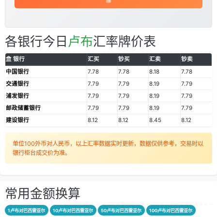
各银行今日
卢布
汇率牌价表
银行
汇买
钞买
汇卖
钞卖
中国银行
7.78
7.78
8.18
7.78
交通银行
7.79
7.79
8.19
7.79
浦发银行
7.79
7.79
8.19
7.79
邮政储蓄银行
7.79
7.79
8.19
7.79
建设银行
8.12
8.12
8.45
8.12
单位100外币对人民币，以上汇率数据实时更新，数据仅供参考，交易时以
银行柜台成交价为准。
常用金额换算
1卢布对巴西雷亚尔
10卢布对巴西雷亚尔
50卢布对巴西雷亚尔
100卢布对巴西雷亚尔