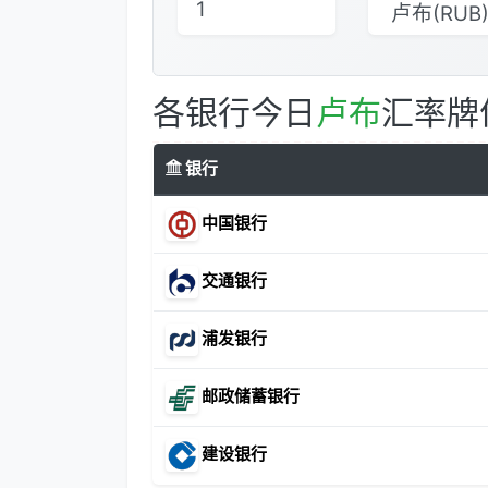
各银行今日
卢布
汇率牌
银行
中国银行
交通银行
浦发银行
邮政储蓄银行
建设银行