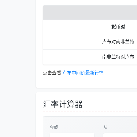
货币对
卢布对南非兰特
南非兰特对卢布
点击查看
卢布中间价最新行情
汇率计算器
金额
从