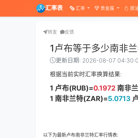
汇率表
汇率
贵金属
原
转发
反馈
1卢布等于多少南非兰
更新日期: 2026-08-07 04:30:
根据当前实时汇率换算结果:
1 卢布(RUB)=
0.1972
南非兰特
1 南非兰特(ZAR)=
5.0713
卢
以下为最新卢布南非兰特汇率行情表: